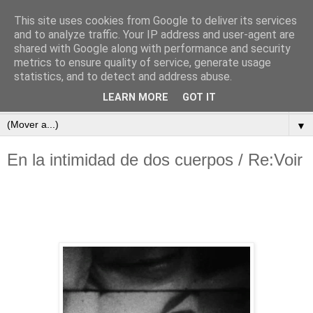
This site uses cookies from Google to deliver its services
subtexto.es
and to analyze traffic. Your IP address and user-agent are
shared with Google along with performance and security
metrics to ensure quality of service, generate usage
—Escritos de José Ramón Otero Roko—
statistics, and to detect and address abuse.
LEARN MORE
GOT IT
▼
▼
En la intimidad de dos cuerpos / Re:Voir