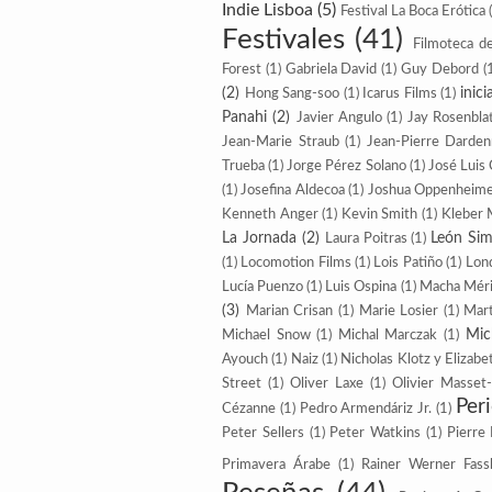
Indie Lisboa
(5)
Festival La Boca Erótica
Festivales
(41)
Filmoteca d
Forest
(1)
Gabriela David
(1)
Guy Debord
(
(2)
inic
Hong Sang-soo
(1)
Icarus Films
(1)
Panahi
(2)
Javier Angulo
(1)
Jay Rosenbla
Jean-Marie Straub
(1)
Jean-Pierre Darde
Trueba
(1)
Jorge Pérez Solano
(1)
José Luis
(1)
Josefina Aldecoa
(1)
Joshua Oppenheim
Kenneth Anger
(1)
Kevin Smith
(1)
Kleber 
La Jornada
(2)
León Sim
Laura Poitras
(1)
(1)
Locomotion Films
(1)
Lois Patiño
(1)
Lon
Lucía Puenzo
(1)
Luis Ospina
(1)
Macha Méri
(3)
Marian Crisan
(1)
Marie Losier
(1)
Mart
Mic
Michael Snow
(1)
Michal Marczak
(1)
Ayouch
(1)
Naiz
(1)
Nicholas Klotz y Elizabe
Street
(1)
Oliver Laxe
(1)
Olivier Masset
Per
Cézanne
(1)
Pedro Armendáriz Jr.
(1)
Peter Sellers
(1)
Peter Watkins
(1)
Pierre
Primavera Árabe
(1)
Rainer Werner Fass