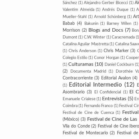
Al
Sánchez
(1)
Alejandro Gerber Bicecci
(1)
Valentim Almeida
(1)
Andrés Duque
(1)
A
Ar
Mueller-Stahl
(1)
Arnold Schönberg
(1)
Babab
(4)
Bakunin
(1)
Barney Wilen
(1)
Blogs and Docs
(7)
Morrison
(2)
Bon
Dumont
(1)
C.W. Winter
(1)
Caracremada
(1
Catalina Aguilar Mastretta
(1)
Catalina Saav
Chris Marker
(3)
(1)
Chris Anderson
(1)
Colegio Estilo
(1)
Conor Horgan
(1)
Cooper
Culturamas
(10)
(1)
Daniel Cockburn
(1
(2)
Documenta Madrid
(1)
Dorothée V
Contracorriente
(3)
Editorial Avalon
(4)
Editorial Intermedio
(12)
E
(1)
El 
Asombrario
(3)
El Confidencial
(1)
Entrevistas
(5)
Emanuele Crialese
(1)
Er
Coimbra
(1)
Fernando Franco
(1)
Festival Ci
Festiva
Festival de Cine de Cuenca
(1)
Festival de Cine de Las
(México)
(3)
Vila do Conde
(2)
Festival de Cine Ibe
Festival de Montecarlo
(2)
Festival d