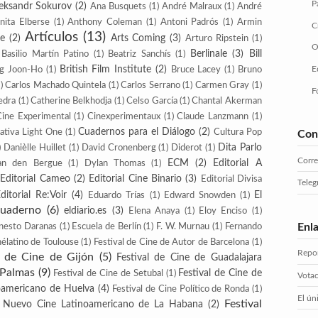
P
eksandr Sokurov
(2)
Ana Busquets
(1)
André Malraux
(1)
André
nita Elberse
(1)
Anthony Coleman
(1)
Antoni Padrós
(1)
Armin
C
Artículos
(13)
te
(2)
Arts Coming
(3)
Arturo Ripstein
(1)
O
Berlinale
(3)
Bill
Basilio Martín Patino
(1)
Beatriz Sanchís
(1)
British Film Institute
(2)
E
g Joon-Ho
(1)
Bruce Lacey
(1)
Bruno
)
Carlos Machado Quintela
(1)
Carlos Serrano
(1)
Carmen Gray
(1)
F
edra
(1)
Catherine Belkhodja
(1)
Celso García
(1)
Chantal Akerman
Cine Experimental
(1)
Cinexperimentaux
(1)
Claude Lanzmann
(1)
Cuadernos para el Diálogo
(2)
ativa Light One
(1)
Cultura Pop
Con
Dita Parlo
)
Danièlle Huillet
(1)
David Cronenberg
(1)
Diderot
(1)
Corr
ECM
(2)
Editorial A
an den Bergue
(1)
Dylan Thomas
(1)
Editorial Cameo
(2)
Editorial Cine Binario
(3)
Editorial Divisa
Tele
ditorial Re:Voir
(4)
El
Eduardo Trías
(1)
Edward Snowden
(1)
Cuaderno
(6)
eldiario.es
(3)
Elena Anaya
(1)
Eloy Enciso
(1)
Enl
nesto Daranas
(1)
Escuela de Berlín
(1)
F. W. Murnau
(1)
Fernando
nélatino de Toulouse
(1)
Festival de Cine de Autor de Barcelona
(1)
Repor
l de Cine de Gijón
(5)
Festival de Cine de Guadalajara
 Palmas
(9)
Festival de Cine de
Festival de Cine de Setubal
(1)
Votac
roamericano de Huelva
(4)
Festival de Cine Político de Ronda
(1)
El ún
Festival
e Nuevo Cine Latinoamericano de La Habana
(2)