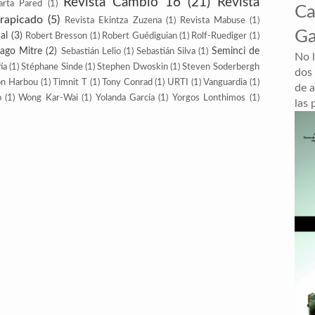
Revista Cambio 16
(21)
Revista
arta Pared
(1)
Ca
trapicado
(5)
Revista Ekintza Zuzena
(1)
Revista Mabuse
(1)
Ga
al
(3)
Robert Bresson
(1)
Robert Guédiguian
(1)
Rolf-Ruediger
(1)
iago Mitre
(2)
Seminci de
Sebastián Lelio
(1)
Sebastián Silva
(1)
No 
ía
(1)
Stéphane Sinde
(1)
Stephen Dwoskin
(1)
Steven Soderbergh
dos
on Harbou
(1)
Timnit T
(1)
Tony Conrad
(1)
URTI
(1)
Vanguardia
(1)
de a
o
(1)
Wong Kar-Wai
(1)
Yolanda García
(1)
Yorgos Lonthimos
(1)
las 