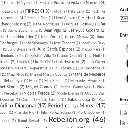
Festival Punto de Vista de Navarra
(4)
(1)
Festival Márgenes
(1)
Arc
FIPRESCI
(6)
e Catalunya
(1)
Fotos
(1)
Fritz Lang
(1)
Fuck for
Herbert Read
1)
Hammudi Al-Rahmoun Font
(1)
Henri Alekan
(1)
iativadebate.org
(2)
Jafar
Isabel Rodríguez
(1)
Jacques Doillon
(1)
Jean Vigo
(2)
Jean-Luc Godard
(2)
tt
(1)
Jayro Bustamante
(1)
Ent
Jonas Mekas
(3)
nne
(1)
Joachim Trier
(1)
John Zorn
(1)
Jonás
 Cienfuegos
(1)
José Saramago
(1)
José Teodoro
(1)
Josef von Báky
Julio García Espinosa
(2)
er
(1)
Julio Bressane
(1)
Kazuo Hara
(1)
Mendonça Filho
(1)
Kristen Wiig
(1)
Kronos Quartet
(1)
La Huit
(1)
iniani
(2)
Lluís Escartín
(2)
Libros
(1)
Liu Jia Yin
(1)
Lluis Galter
don Film-Makers Coope­rative
(1)
Louis Malle
(1)
Luc Dardenne
(1)
Maria de Medeiros
l
(1)
Maja Milos
(1)
Manuel Martín Cuenca
(1)
a Belaustegui
(1)
Marx
(1)
Max Zunino
(1)
Mercedes Álvarez
(1)
hel Simon
(2)
Miguel Gomes
(2)
Miguel Gonçalves
(1)
Nabil
Nicolás Pereda
(2)
th Percebal
(1)
Nicole Brenez
(1)
Occupy Wall
Pablo Llorca
(2)
Rec
-Depasse
(1)
Oscar
(1)
Pablo Larraín
(1)
Paul
iódico Diagonal
(17)
Periódico La Marea
(17)
La
 Leon
(1)
Pilar del Río
(1)
Pilar Pérez Solano
(1)
Pip Cho­dorov
(1)
Rebelión.org
(46)
binder
(1)
Raoul Servais
(1)
la