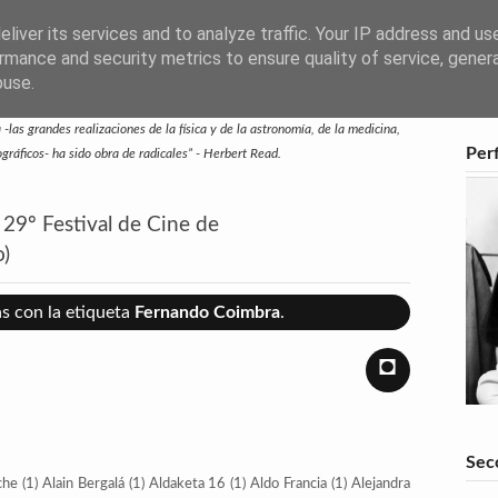
liver its services and to analyze traffic. Your IP address and us
rmance and security metrics to ensure quality of service, gene
buse.
-las grandes realizaciones de la física y de la astronomía, de la medicina,
Perf
eográficos- ha sido obra de radicales” - Herbert Read.
29º Festival de Cine de
o)
s con la etiqueta
Fernando Coimbra
.
◘
Sec
che
(1)
Alain Bergalá
(1)
Aldaketa 16
(1)
Aldo Francia
(1)
Alejandra