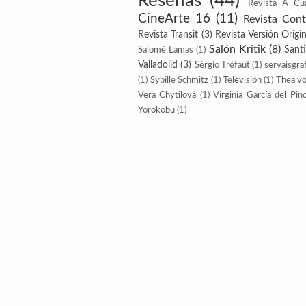
Reseñas
(44)
Revista A Cu
CineArte 16
(11)
Revista Con
Revista Transit
(3)
Revista Versión Origin
Salón Kritik
(8)
Sant
Salomé Lamas
(1)
Valladolid
(3)
Sérgio Tréfaut
(1)
servaisgraf
(1)
Sybille Schmitz
(1)
Televisión
(1)
Thea v
Vera Chytilová
(1)
Virginia García del Pin
Yorokobu
(1)