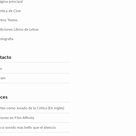
ágina principal
rítica de Cine
tros Textos
diciones Libros de Letras
otografía
tacto
eo
gram
aces
tes como Jurado de la Crítica (En inglés)
iones en Film Affinity
ico sonido más bello que el silencio