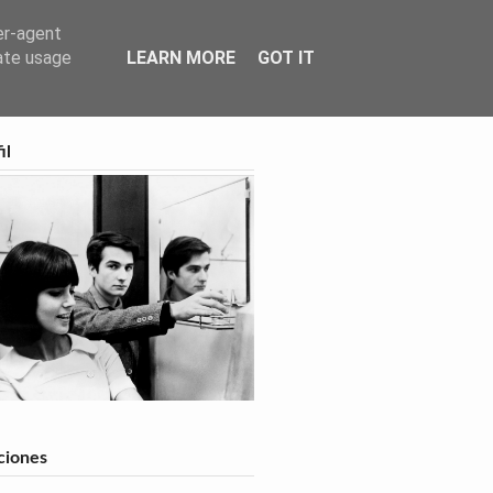
er-agent
rate usage
LEARN MORE
GOT IT
feed
il
ciones