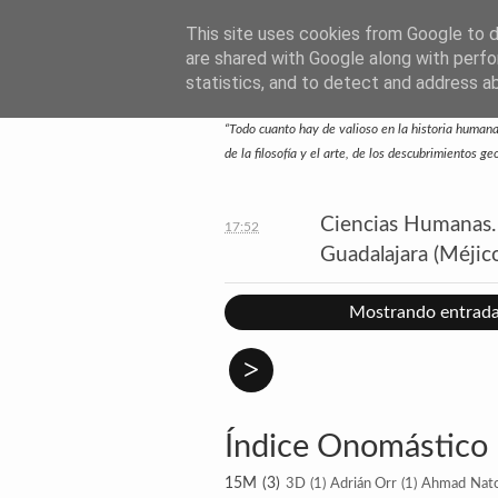
This site uses cookies from Google to de
SUBTEXTO.ES
are shared with Google along with perfo
statistics, and to detect and address a
—Escritos de José Ramón Otero Roko—
“Todo cuanto hay de valioso en la historia humana 
de la filosofía y el arte, de los descubrimientos g
Ciencias Humanas. 
17:52
Guadalajara (Méjic
Mostrando entrada
>
Índice Onomástico
15M
(3)
3D
(1)
Adrián Orr
(1)
Ahmad Nat