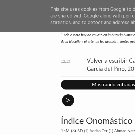
This site uses cookies from Google to de
SUBTEXTO.ES
are shared with Google along with perfo
statistics, and to detect and address a
—Escritos de José Ramón Otero Roko—
“Todo cuanto hay de valioso en la historia humana 
de la filosofía y el arte, de los descubrimientos g
Volver a escribir C
12:15
García del Pino, 20
Mostrando entradas 
>
Índice Onomástico
15M
(3)
3D
(1)
Adrián Orr
(1)
Ahmad Nat