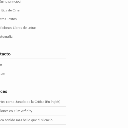
ágina principal
rítica de Cine
tros Textos
diciones Libros de Letras
otografía
tacto
eo
gram
aces
tes como Jurado de la Crítica (En inglés)
iones en Film Affinity
ico sonido más bello que el silencio