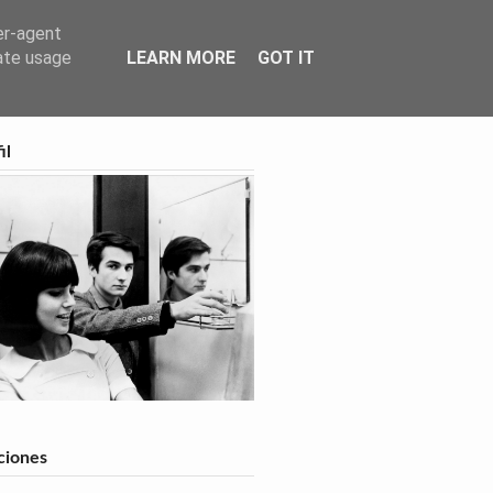
er-agent
rate usage
LEARN MORE
GOT IT
feed
il
ciones