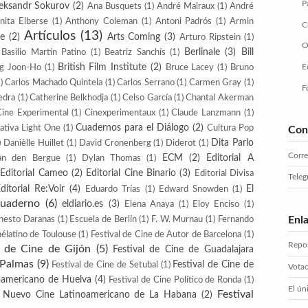
P
eksandr Sokurov
(2)
Ana Busquets
(1)
André Malraux
(1)
André
nita Elberse
(1)
Anthony Coleman
(1)
Antoni Padrós
(1)
Armin
C
Artículos
(13)
te
(2)
Arts Coming
(3)
Arturo Ripstein
(1)
O
Berlinale
(3)
Bill
Basilio Martín Patino
(1)
Beatriz Sanchís
(1)
British Film Institute
(2)
E
g Joon-Ho
(1)
Bruce Lacey
(1)
Bruno
)
Carlos Machado Quintela
(1)
Carlos Serrano
(1)
Carmen Gray
(1)
F
edra
(1)
Catherine Belkhodja
(1)
Celso García
(1)
Chantal Akerman
Cine Experimental
(1)
Cinexperimentaux
(1)
Claude Lanzmann
(1)
Cuadernos para el Diálogo
(2)
ativa Light One
(1)
Cultura Pop
Con
Dita Parlo
)
Danièlle Huillet
(1)
David Cronenberg
(1)
Diderot
(1)
Corr
ECM
(2)
Editorial A
an den Bergue
(1)
Dylan Thomas
(1)
Editorial Cameo
(2)
Editorial Cine Binario
(3)
Editorial Divisa
Tele
ditorial Re:Voir
(4)
El
Eduardo Trías
(1)
Edward Snowden
(1)
Cuaderno
(6)
eldiario.es
(3)
Elena Anaya
(1)
Eloy Enciso
(1)
Enl
nesto Daranas
(1)
Escuela de Berlín
(1)
F. W. Murnau
(1)
Fernando
nélatino de Toulouse
(1)
Festival de Cine de Autor de Barcelona
(1)
Repor
l de Cine de Gijón
(5)
Festival de Cine de Guadalajara
 Palmas
(9)
Festival de Cine de
Festival de Cine de Setubal
(1)
Votac
roamericano de Huelva
(4)
Festival de Cine Político de Ronda
(1)
El ún
Festival
e Nuevo Cine Latinoamericano de La Habana
(2)