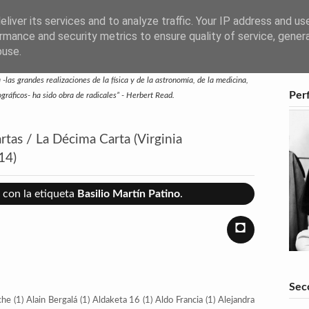
liver its services and to analyze traffic. Your IP address and us
rmance and security metrics to ensure quality of service, gene
buse.
-las grandes realizaciones de la física y de la astronomía, de la medicina,
Perf
eográficos- ha sido obra de radicales” - Herbert Read.
artas / La Décima Carta (Virginia
14)
con la etiqueta
Basilio Martín Patino
.
◘
Sec
che
(1)
Alain Bergalá
(1)
Aldaketa 16
(1)
Aldo Francia
(1)
Alejandra