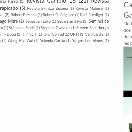
Revista Cambio 16
(21)
Revista
arta Pared
(1)
Ca
trapicado
(5)
Revista Ekintza Zuzena
(1)
Revista Mabuse
(1)
Ga
al
(3)
Robert Bresson
(1)
Robert Guédiguian
(1)
Rolf-Ruediger
(1)
iago Mitre
(2)
Seminci de
Sebastián Lelio
(1)
Sebastián Silva
(1)
No 
ía
(1)
Stéphane Sinde
(1)
Stephen Dwoskin
(1)
Steven Soderbergh
dos
on Harbou
(1)
Timnit T
(1)
Tony Conrad
(1)
URTI
(1)
Vanguardia
(1)
de a
o
(1)
Wong Kar-Wai
(1)
Yolanda García
(1)
Yorgos Lonthimos
(1)
las 