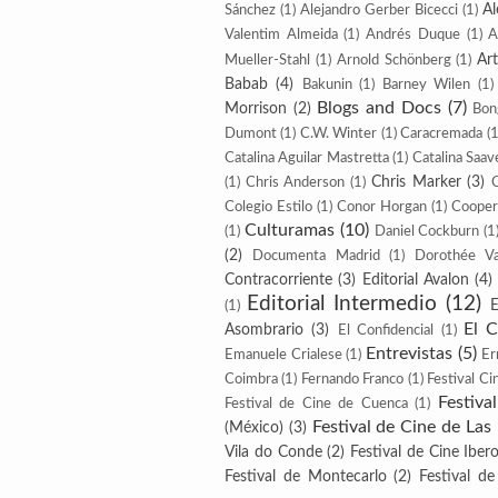
Al
Sánchez
(1)
Alejandro Gerber Bicecci
(1)
Valentim Almeida
(1)
Andrés Duque
(1)
A
Ar
Mueller-Stahl
(1)
Arnold Schönberg
(1)
Babab
(4)
Bakunin
(1)
Barney Wilen
(1)
Blogs and Docs
(7)
Morrison
(2)
Bon
Dumont
(1)
C.W. Winter
(1)
Caracremada
(1
Catalina Aguilar Mastretta
(1)
Catalina Saav
Chris Marker
(3)
(1)
Chris Anderson
(1)
Colegio Estilo
(1)
Conor Horgan
(1)
Cooper
Culturamas
(10)
(1)
Daniel Cockburn
(1
(2)
Documenta Madrid
(1)
Dorothée V
Contracorriente
(3)
Editorial Avalon
(4)
Editorial Intermedio
(12)
E
(1)
El 
Asombrario
(3)
El Confidencial
(1)
Entrevistas
(5)
Emanuele Crialese
(1)
Er
Coimbra
(1)
Fernando Franco
(1)
Festival Ci
Festiva
Festival de Cine de Cuenca
(1)
Festival de Cine de Las
(México)
(3)
Vila do Conde
(2)
Festival de Cine Ibe
Festival de Montecarlo
(2)
Festival d