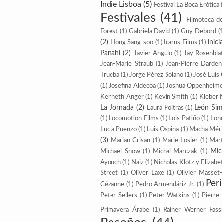
Indie Lisboa
(5)
Festival La Boca Erótica
Festivales
(41)
Filmoteca d
Forest
(1)
Gabriela David
(1)
Guy Debord
(
(2)
inic
Hong Sang-soo
(1)
Icarus Films
(1)
Panahi
(2)
Javier Angulo
(1)
Jay Rosenbla
Jean-Marie Straub
(1)
Jean-Pierre Darde
Trueba
(1)
Jorge Pérez Solano
(1)
José Luis
(1)
Josefina Aldecoa
(1)
Joshua Oppenheim
Kenneth Anger
(1)
Kevin Smith
(1)
Kleber 
La Jornada
(2)
León Sim
Laura Poitras
(1)
(1)
Locomotion Films
(1)
Lois Patiño
(1)
Lon
Lucía Puenzo
(1)
Luis Ospina
(1)
Macha Méri
(3)
Marian Crisan
(1)
Marie Losier
(1)
Mart
Mic
Michael Snow
(1)
Michal Marczak
(1)
Ayouch
(1)
Naiz
(1)
Nicholas Klotz y Elizabe
Street
(1)
Oliver Laxe
(1)
Olivier Masset
Per
Cézanne
(1)
Pedro Armendáriz Jr.
(1)
Peter Sellers
(1)
Peter Watkins
(1)
Pierre
Primavera Árabe
(1)
Rainer Werner Fass