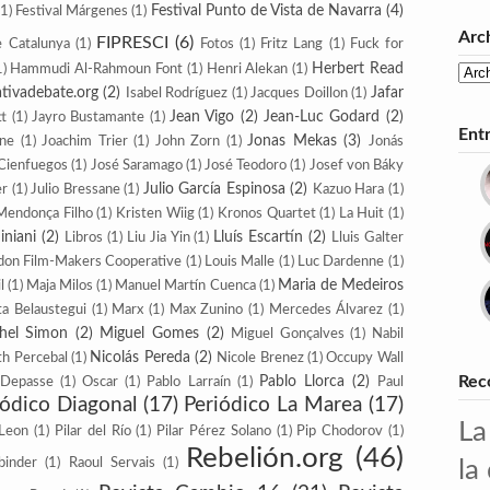
Festival Punto de Vista de Navarra
(4)
(1)
Festival Márgenes
(1)
Arc
FIPRESCI
(6)
e Catalunya
(1)
Fotos
(1)
Fritz Lang
(1)
Fuck for
Herbert Read
1)
Hammudi Al-Rahmoun Font
(1)
Henri Alekan
(1)
iativadebate.org
(2)
Jafar
Isabel Rodríguez
(1)
Jacques Doillon
(1)
Jean Vigo
(2)
Jean-Luc Godard
(2)
tt
(1)
Jayro Bustamante
(1)
Ent
Jonas Mekas
(3)
nne
(1)
Joachim Trier
(1)
John Zorn
(1)
Jonás
 Cienfuegos
(1)
José Saramago
(1)
José Teodoro
(1)
Josef von Báky
Julio García Espinosa
(2)
er
(1)
Julio Bressane
(1)
Kazuo Hara
(1)
Mendonça Filho
(1)
Kristen Wiig
(1)
Kronos Quartet
(1)
La Huit
(1)
iniani
(2)
Lluís Escartín
(2)
Libros
(1)
Liu Jia Yin
(1)
Lluis Galter
don Film-Makers Coope­rative
(1)
Louis Malle
(1)
Luc Dardenne
(1)
Maria de Medeiros
l
(1)
Maja Milos
(1)
Manuel Martín Cuenca
(1)
a Belaustegui
(1)
Marx
(1)
Max Zunino
(1)
Mercedes Álvarez
(1)
hel Simon
(2)
Miguel Gomes
(2)
Miguel Gonçalves
(1)
Nabil
Nicolás Pereda
(2)
th Percebal
(1)
Nicole Brenez
(1)
Occupy Wall
Pablo Llorca
(2)
Rec
-Depasse
(1)
Oscar
(1)
Pablo Larraín
(1)
Paul
iódico Diagonal
(17)
Periódico La Marea
(17)
La
 Leon
(1)
Pilar del Río
(1)
Pilar Pérez Solano
(1)
Pip Cho­dorov
(1)
Rebelión.org
(46)
binder
(1)
Raoul Servais
(1)
la