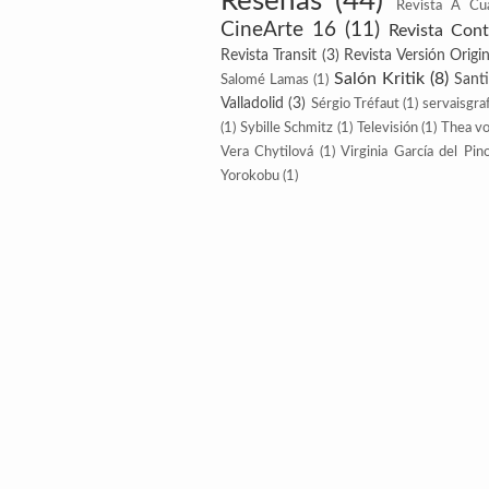
Reseñas
(44)
Revista A Cu
CineArte 16
(11)
Revista Con
Revista Transit
(3)
Revista Versión Origin
Salón Kritik
(8)
Sant
Salomé Lamas
(1)
Valladolid
(3)
Sérgio Tréfaut
(1)
servaisgraf
(1)
Sybille Schmitz
(1)
Televisión
(1)
Thea v
Vera Chytilová
(1)
Virginia García del Pin
Yorokobu
(1)