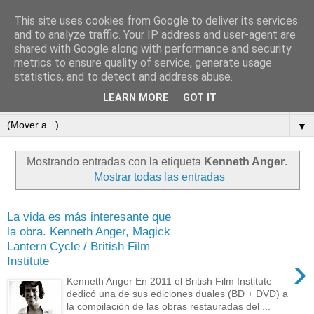
This site uses cookies from Google to deliver its services
subtexto.es
and to analyze traffic. Your IP address and user-agent are
shared with Google along with performance and security
metrics to ensure quality of service, generate usage
—Escritos de José Ramón Otero Roko—
statistics, and to detect and address abuse.
LEARN MORE
GOT IT
▼
▼
Mostrando entradas con la etiqueta
Kenneth Anger
.
Mostrar todas las entradas
La vida es más interesante que
la obra. Kenneth Anger, Magick
Lantern Cycle / British Film
›
Institute
Kenneth Anger En 2011 el British Film Institute
dedicó una de sus ediciones duales (BD + DVD) a
la compilación de las obras restauradas del ...