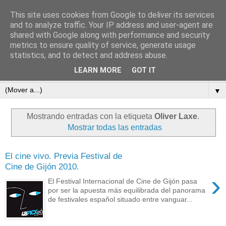
This site uses cookies from Google to deliver its services
subtexto.es
and to analyze traffic. Your IP address and user-agent are
shared with Google along with performance and security
metrics to ensure quality of service, generate usage
—Escritos de José Ramón Otero Roko—
statistics, and to detect and address abuse.
LEARN MORE
GOT IT
▼
▼
Mostrando entradas con la etiqueta
Oliver Laxe
.
Mostrar todas las entradas
El cine vivo. Previa Festival de
Cine de Gijón 2010.
›
El Festival Internacional de Cine de Gijón pasa
por ser la apuesta más equilibrada del panorama
de festivales español situado entre vanguar...