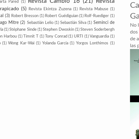
Revista Cambio 16
(21)
Revista
arta Pared
(1)
Ca
trapicado
(5)
Revista Ekintza Zuzena
(1)
Revista Mabuse
(1)
Ga
al
(3)
Robert Bresson
(1)
Robert Guédiguian
(1)
Rolf-Ruediger
(1)
iago Mitre
(2)
Seminci de
Sebastián Lelio
(1)
Sebastián Silva
(1)
No 
ía
(1)
Stéphane Sinde
(1)
Stephen Dwoskin
(1)
Steven Soderbergh
dos
on Harbou
(1)
Timnit T
(1)
Tony Conrad
(1)
URTI
(1)
Vanguardia
(1)
de a
o
(1)
Wong Kar-Wai
(1)
Yolanda García
(1)
Yorgos Lonthimos
(1)
las 