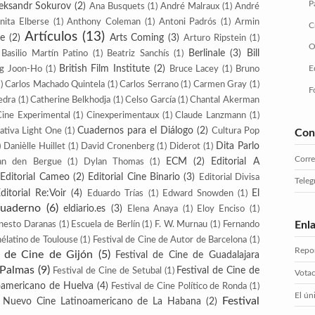
P
eksandr Sokurov
(2)
Ana Busquets
(1)
André Malraux
(1)
André
nita Elberse
(1)
Anthony Coleman
(1)
Antoni Padrós
(1)
Armin
C
Artículos
(13)
te
(2)
Arts Coming
(3)
Arturo Ripstein
(1)
O
Berlinale
(3)
Bill
Basilio Martín Patino
(1)
Beatriz Sanchís
(1)
British Film Institute
(2)
E
g Joon-Ho
(1)
Bruce Lacey
(1)
Bruno
)
Carlos Machado Quintela
(1)
Carlos Serrano
(1)
Carmen Gray
(1)
F
edra
(1)
Catherine Belkhodja
(1)
Celso García
(1)
Chantal Akerman
Cine Experimental
(1)
Cinexperimentaux
(1)
Claude Lanzmann
(1)
Cuadernos para el Diálogo
(2)
ativa Light One
(1)
Cultura Pop
Con
Dita Parlo
)
Danièlle Huillet
(1)
David Cronenberg
(1)
Diderot
(1)
Corr
ECM
(2)
Editorial A
an den Bergue
(1)
Dylan Thomas
(1)
Editorial Cameo
(2)
Editorial Cine Binario
(3)
Editorial Divisa
Tele
ditorial Re:Voir
(4)
El
Eduardo Trías
(1)
Edward Snowden
(1)
Cuaderno
(6)
eldiario.es
(3)
Elena Anaya
(1)
Eloy Enciso
(1)
Enl
nesto Daranas
(1)
Escuela de Berlín
(1)
F. W. Murnau
(1)
Fernando
nélatino de Toulouse
(1)
Festival de Cine de Autor de Barcelona
(1)
Repor
l de Cine de Gijón
(5)
Festival de Cine de Guadalajara
 Palmas
(9)
Festival de Cine de
Festival de Cine de Setubal
(1)
Votac
roamericano de Huelva
(4)
Festival de Cine Político de Ronda
(1)
El ún
Festival
e Nuevo Cine Latinoamericano de La Habana
(2)