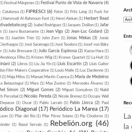
Festival Punto de Vista de Navarra
(4)
(1)
Festival Márgenes
(1)
Arc
FIPRESCI
(6)
e Catalunya
(1)
Fotos
(1)
Fritz Lang
(1)
Fuck for
Herbert Read
1)
Hammudi Al-Rahmoun Font
(1)
Henri Alekan
(1)
iativadebate.org
(2)
Jafar
Isabel Rodríguez
(1)
Jacques Doillon
(1)
Jean Vigo
(2)
Jean-Luc Godard
(2)
tt
(1)
Jayro Bustamante
(1)
Ent
Jonas Mekas
(3)
nne
(1)
Joachim Trier
(1)
John Zorn
(1)
Jonás
 Cienfuegos
(1)
José Saramago
(1)
José Teodoro
(1)
Josef von Báky
Julio García Espinosa
(2)
er
(1)
Julio Bressane
(1)
Kazuo Hara
(1)
Mendonça Filho
(1)
Kristen Wiig
(1)
Kronos Quartet
(1)
La Huit
(1)
iniani
(2)
Lluís Escartín
(2)
Libros
(1)
Liu Jia Yin
(1)
Lluis Galter
don Film-Makers Coope­rative
(1)
Louis Malle
(1)
Luc Dardenne
(1)
Maria de Medeiros
l
(1)
Maja Milos
(1)
Manuel Martín Cuenca
(1)
a Belaustegui
(1)
Marx
(1)
Max Zunino
(1)
Mercedes Álvarez
(1)
hel Simon
(2)
Miguel Gomes
(2)
Miguel Gonçalves
(1)
Nabil
Nicolás Pereda
(2)
th Percebal
(1)
Nicole Brenez
(1)
Occupy Wall
Pablo Llorca
(2)
Rec
-Depasse
(1)
Oscar
(1)
Pablo Larraín
(1)
Paul
iódico Diagonal
(17)
Periódico La Marea
(17)
La
 Leon
(1)
Pilar del Río
(1)
Pilar Pérez Solano
(1)
Pip Cho­dorov
(1)
Rebelión.org
(46)
binder
(1)
Raoul Servais
(1)
la