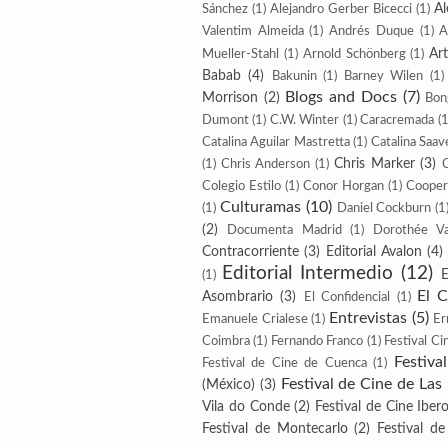
Al
Sánchez
(1)
Alejandro Gerber Bicecci
(1)
Valentim Almeida
(1)
Andrés Duque
(1)
A
Ar
Mueller-Stahl
(1)
Arnold Schönberg
(1)
Babab
(4)
Bakunin
(1)
Barney Wilen
(1)
Blogs and Docs
(7)
Morrison
(2)
Bon
Dumont
(1)
C.W. Winter
(1)
Caracremada
(1
Catalina Aguilar Mastretta
(1)
Catalina Saav
Chris Marker
(3)
(1)
Chris Anderson
(1)
Colegio Estilo
(1)
Conor Horgan
(1)
Cooper
Culturamas
(10)
(1)
Daniel Cockburn
(1
(2)
Documenta Madrid
(1)
Dorothée V
Contracorriente
(3)
Editorial Avalon
(4)
Editorial Intermedio
(12)
E
(1)
El 
Asombrario
(3)
El Confidencial
(1)
Entrevistas
(5)
Emanuele Crialese
(1)
Er
Coimbra
(1)
Fernando Franco
(1)
Festival Ci
Festiva
Festival de Cine de Cuenca
(1)
Festival de Cine de Las
(México)
(3)
Vila do Conde
(2)
Festival de Cine Ibe
Festival de Montecarlo
(2)
Festival d