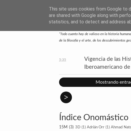
This site uses cookies from Google to de
SUBTEXTO.ES
are shared with Google along with perfo
statistics, and to detect and address a
—Escritos de José Ramón Otero Roko—
“Todo cuanto hay de valioso en la historia humana 
de la filosofía y el arte, de los descubrimientos g
Vigencia de las Hi
5:35
Iberoamericano de
Mostrando entrad
>
Índice Onomástico
15M
(3)
3D
(1)
Adrián Orr
(1)
Ahmad Nat