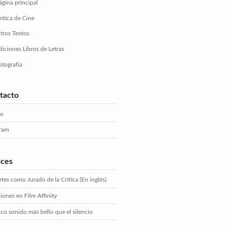
ágina principal
rítica de Cine
tros Textos
diciones Libros de Letras
otografía
tacto
eo
gram
aces
tes como Jurado de la Crítica (En inglés)
iones en Film Affinity
ico sonido más bello que el silencio