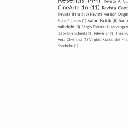
Reseñas
(44)
Revista A Cu
CineArte 16
(11)
Revista Con
Revista Transit
(3)
Revista Versión Origin
Salón Kritik
(8)
Sant
Salomé Lamas
(1)
Valladolid
(3)
Sérgio Tréfaut
(1)
servaisgraf
(1)
Sybille Schmitz
(1)
Televisión
(1)
Thea v
Vera Chytilová
(1)
Virginia García del Pin
Yorokobu
(1)