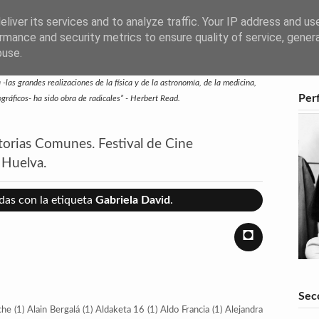
liver its services and to analyze traffic. Your IP address and us
rmance and security metrics to ensure quality of service, gene
buse.
-las grandes realizaciones de la física y de la astronomía, de la medicina,
Perf
eográficos- ha sido obra de radicales” - Herbert Read.
storias Comunes. Festival de Cine
 Huelva.
as con la etiqueta
Gabriela David
.
◘
Sec
che
(1)
Alain Bergalá
(1)
Aldaketa 16
(1)
Aldo Francia
(1)
Alejandra