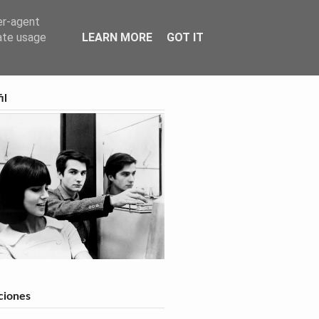
er-agent
rate usage
LEARN MORE
GOT IT
feed
il
ciones