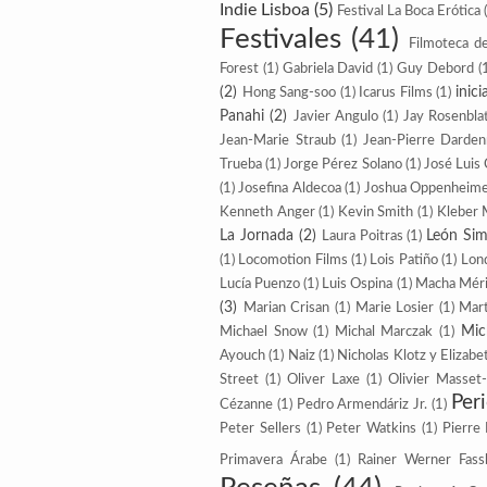
Indie Lisboa
(5)
Festival La Boca Erótica
Festivales
(41)
Filmoteca d
Forest
(1)
Gabriela David
(1)
Guy Debord
(
(2)
inic
Hong Sang-soo
(1)
Icarus Films
(1)
Panahi
(2)
Javier Angulo
(1)
Jay Rosenbla
Jean-Marie Straub
(1)
Jean-Pierre Darde
Trueba
(1)
Jorge Pérez Solano
(1)
José Luis
(1)
Josefina Aldecoa
(1)
Joshua Oppenheim
Kenneth Anger
(1)
Kevin Smith
(1)
Kleber 
La Jornada
(2)
León Sim
Laura Poitras
(1)
(1)
Locomotion Films
(1)
Lois Patiño
(1)
Lon
Lucía Puenzo
(1)
Luis Ospina
(1)
Macha Méri
(3)
Marian Crisan
(1)
Marie Losier
(1)
Mart
Mic
Michael Snow
(1)
Michal Marczak
(1)
Ayouch
(1)
Naiz
(1)
Nicholas Klotz y Elizabe
Street
(1)
Oliver Laxe
(1)
Olivier Masset
Per
Cézanne
(1)
Pedro Armendáriz Jr.
(1)
Peter Sellers
(1)
Peter Watkins
(1)
Pierre
Primavera Árabe
(1)
Rainer Werner Fass