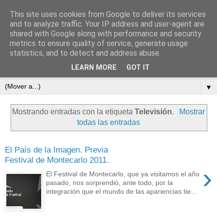
This site uses cookies from Google to deliver its services
subtexto.es
and to analyze traffic. Your IP address and user-agent are
shared with Google along with performance and security
metrics to ensure quality of service, generate usage
—Escritos de José Ramón Otero Roko—
statistics, and to detect and address abuse.
LEARN MORE
GOT IT
▼
▼
Mostrando entradas con la etiqueta
Televisión
.
Mostrar
todas las entradas
El País de la Imagen. Previa
Festival de Montecarlo 2011.
›
El Festival de Montecarlo, que ya visitamos el año
pasado, nos sorprendió, ante todo, por la
integración que el mundo de las apariencias tie...