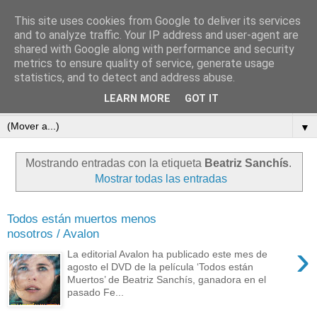
This site uses cookies from Google to deliver its services
subtexto.es
and to analyze traffic. Your IP address and user-agent are
shared with Google along with performance and security
metrics to ensure quality of service, generate usage
—Escritos de José Ramón Otero Roko—
statistics, and to detect and address abuse.
LEARN MORE
GOT IT
▼
▼
Mostrando entradas con la etiqueta
Beatriz Sanchís
.
Mostrar todas las entradas
Todos están muertos menos
nosotros / Avalon
›
La editorial Avalon ha publicado este mes de
agosto el DVD de la película ‘Todos están
Muertos’ de Beatriz Sanchís, ganadora en el
pasado Fe...