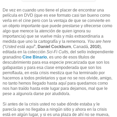
De vez en cuando uno tiene el placer de encontrar una
película en DVD (que es ese formato casi tan bueno como
verla en el cine pero con la ventaja de que se convierte en
un objeto importante que puede prestarse y ofrecerse como
algo que merece la atención de quien ignora su
importancia) que se vuelve más y más extraordinaria a
medida que uno la cartografía y la rememora.
You are here
(“
Usted está aquí
”,
Daniel Cockburn
, Canadá,
2010
),
editada en la colección
Sci-Fi Cults
, del sello independiente
granadino
Cine Binario
, es uno de esos títulos de
descubrimiento para esa especie precarizada que son los
gafapastas y para esa clase empoderada que son los
perroflauta, en esta crisis mestiza que ha terminado por
hacernos a todos proletarios y que no se nos olvide, amigo,
no tanto hemos llegado hasta aquí para quedarnos como
nos han traído hasta este lugar para dejarnos, mal que le
pese a alguno/a darse por aludido/a.
Si antes de la crisis usted no sabe dónde estaba y le
parecía que no llegaba a ningún sitio y ahora en la crisis
está en algún lugar, y si es una plaza de ahí no se mueva,