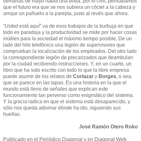
semanas de mayo había una boda, por lo civil, pensábamos
que el futuro era que se nos subiera un cóctel a la cabeza y
arrojar un pañuelo a la parejita, justo al revés que ahora.
“
Usted está aquí
” va de esos trabajos de la burbuja en que
todo es paradoja y la productividad se mide por hacer cosas
inútiles para la sociedad el máximo tiempo posible. De un
lado del hilo telefónico una legión de supervisores que
comprueban la localización de los empleados. Del otro lado
la correspondiente legión de precarizados que deambulan
por la ciudad recibiendo instrucciones. Y, en un cuarto, un
libro que ha sido escrito con todo lo que la libre empresa
puede asumir de los relatos de
Cortazar
y
Borges
, o sea,
que se parece en las tapas. Es una historia en la que el
mundo está lleno de señales que explican este
funcionamiento tan perverso como enigmático del sistema.
Y la gracia radica en que el sistema está desaparecido, y
sólo nos queda adivinar dónde ha ido, siguiendo sus
huellas.
José Ramón Otero Roko
Publicado en el Periódico Diagonal y en Diagonal Web