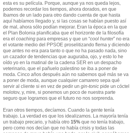
esta es su película. Porque, aunque ya nos queda lejos,
podemos recordar los tiempos, ahora dorados, en que
íbamos de un lado para otro dando cuenta de que hasta
aquí habíamos llegado y, si las cosas se habían puesto así
de mal, ahora sólo podían mejorar. Eran la época en la que
el Plan Bolonia planificaba que el horizonte de la filosofía
era el
coaching
para empresas y que un “
cool hunter
” no era
el votante medio del PPSOE proselitizando flema y diciendo
que antes no era para tanto o que no ha pasado nada, sino
un cazador de tendencias que auguraba, ojo, y esto lo he
oído yo en la matinal de la cadena SER en un despacho
veterinario, que el pañuelo palestino se iba a poner de
moda. Cinco años después aún no sabemos qué más se va
a poner de moda, aunque cualquier camarero sepa qué
servir al cliente si en vez de pedir un
gin-tonic
pide un cóctel
molotov, y, mire, si ponemos un poco de nuestra parte
seguro que logramos que el futuro no nos sorprenda.
Eran otros tiempos, decíamos. Cuando la gente tenía
trabajo. La verdad es que los idealizamos. La mayoría tenía
un trabajo precario, y había otro
15%
que no tenía trabajo,
pero como nos decían que no había crisis y todas las