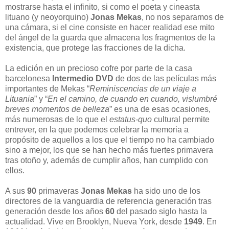
mostrarse hasta el infinito, si como el poeta y cineasta
lituano (y neoyorquino)
Jonas Mekas
, no nos separamos de
una cámara, si el cine consiste en hacer realidad ese mito
del ángel de la guarda que almacena los fragmentos de la
existencia, que protege las fracciones de la dicha.
La edición en un precioso cofre por parte de la casa
barcelonesa
Intermedio DVD
de dos de las películas más
importantes de Mekas “
Reminiscencias de un viaje a
Lituania
” y “
En el camino, de cuando en cuando, vislumbré
breves momentos de belleza
” es una de esas ocasiones,
más numerosas de lo que el
estatus-quo
cultural permite
entrever, en la que podemos celebrar la memoria a
propósito de aquellos a los que el tiempo no ha cambiado
sino a mejor, los que se han hecho más fuertes primavera
tras otoño y, además de cumplir años, han cumplido con
ellos.
A sus
90
primaveras
Jonas Mekas
ha sido uno de los
directores de la vanguardia de referencia generación tras
generación desde los años
60
del pasado siglo hasta la
actualidad. Vive en Brooklyn, Nueva York, desde
1949
. En