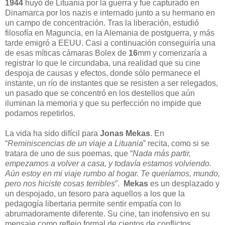
1944
huyó de Lituania por la guerra y fue capturado en
Dinamarca por los nazis e internado junto a su hermano en
un campo de concentración. Tras la liberación, estudió
filosofía en Maguncia, en la Alemania de postguerra, y más
tarde emigró a EEUU. Casi a continuación conseguiría una
de esas míticas cámaras Bolex de
16
mm y comenzaría a
registrar lo que le circundaba, una realidad que su cine
despoja de causas y efectos, donde sólo permanece el
instante, un río de instantes que se resisten a ser relegados,
un pasado que se concentró en los destellos que aún
iluminan la memoria y que su perfección no impide que
podamos repetirlos.
La vida ha sido difícil para
Jonas Mekas
. En
“
Reminiscencias de un viaje a Lituania
” recita, como si se
tratara de uno de sus poemas, que “
Nada más partir,
empezamos a volver a casa, y todavía estamos volviendo.
Aún estoy en mi viaje rumbo al hogar. Te queríamos, mundo,
pero nos hiciste cosas terribles
”.
Mekas
es un desplazado y
un despojado, un tesoro para aquellos a los que la
pedagogía libertaria permite sentir empatía con lo
abrumadoramente diferente. Su cine, tan inofensivo en su
mensaje como reflejo formal de cientos de conflictos