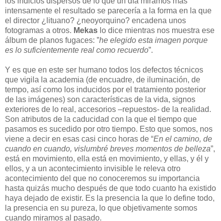
los indicios dispersos de lo que un día miramos más
intensamente el resultado se parecería a la forma en la que
el director ¿lituano? ¿neoyorquino? encadena unos
fotogramas a otros.
Mekas
lo dice mientras nos muestra ese
álbum de planos fugaces: ”
he elegido esta imagen porque
es lo suficientemente real como recuerdo
”.
Y es que en este ser humano todos los defectos técnicos
que vigila la academia (de encuadre, de iluminación, de
tempo, así como los inducidos por el tratamiento posterior
de las imágenes) son características de la vida, signos
exteriores de lo real, accesorios –repuestos- de la realidad.
Son atributos de la caducidad con la que el tiempo que
pasamos es sucedido por otro tiempo. Esto que somos, nos
viene a decir en esas casi cinco horas de “
En el camino, de
cuando en cuando, vislumbré breves momentos de belleza
”,
está en movimiento, ella está en movimiento, y ellas, y él y
ellos, y a un acontecimiento invisible le releva otro
acontecimiento del que no conoceremos su importancia
hasta quizás mucho después de que todo cuanto ha existido
haya dejado de existir. Es la presencia la que lo define todo,
la presencia en su pureza, lo que objetivamente somos
cuando miramos al pasado.