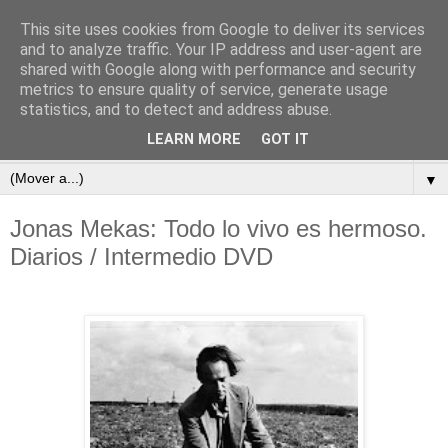
This site uses cookies from Google to deliver its services
subtexto.es
and to analyze traffic. Your IP address and user-agent are
shared with Google along with performance and security
metrics to ensure quality of service, generate usage
—Escritos de José Ramón Otero Roko—
statistics, and to detect and address abuse.
LEARN MORE
GOT IT
▼
▼
Jonas Mekas: Todo lo vivo es hermoso.
Diarios / Intermedio DVD