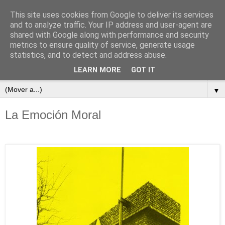
This site uses cookies from Google to deliver its services
subtexto.es
and to analyze traffic. Your IP address and user-agent are
shared with Google along with performance and security
metrics to ensure quality of service, generate usage
—Escritos de José Ramón Otero Roko—
statistics, and to detect and address abuse.
LEARN MORE
GOT IT
▼
▼
La Emoción Moral