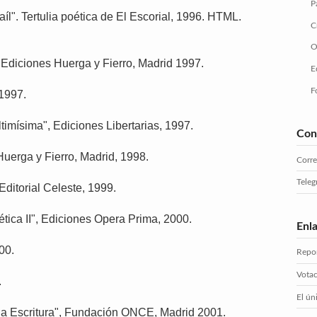
P
íl". Tertulia poética de El Escorial, 1996. HTML.
C
O
 Ediciones Huerga y Fierro, Madrid 1997.
E
F
1997.
imísima", Ediciones Libertarias, 1997.
Con
uerga y Fierro, Madrid, 1998.
Corr
Tele
Editorial Celeste, 1999.
tica II", Ediciones Opera Prima, 2000.
Enl
00.
Repor
Votac
.
El ún
la Escritura", Fundación ONCE, Madrid 2001.