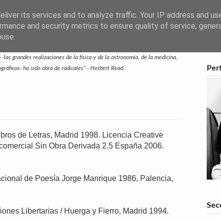
liver its services and to analyze traffic. Your IP address and us
rmance and security metrics to ensure quality of service, gene
buse.
-las grandes realizaciones de la física y de la astronomía, de la medicina,
Perf
eográficos- ha sido obra de radicales” - Herbert Read.
bros de Letras, Madrid 1998. Licencia Creative
mercial Sin Obra Derivada 2.5 España 2006.
acional de Poesía Jorge Manrique 1986, Palencia,
Sec
ciones Libertarias / Huerga y Fierro, Madrid 1994.