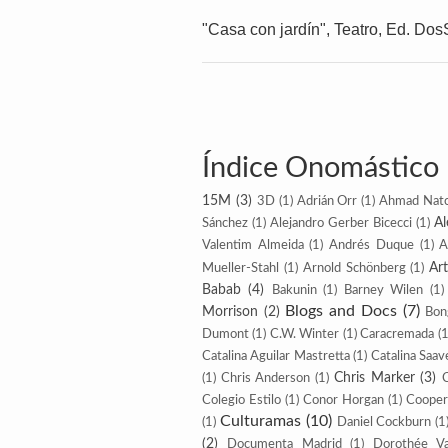
"Casa con jardín", Teatro, Ed. Dos
Índice Onomástico
15M
(3)
3D
(1)
Adrián Orr
(1)
Ahmad Nat
Al
Sánchez
(1)
Alejandro Gerber Bicecci
(1)
Valentim Almeida
(1)
Andrés Duque
(1)
A
Ar
Mueller-Stahl
(1)
Arnold Schönberg
(1)
Babab
(4)
Bakunin
(1)
Barney Wilen
(1)
Blogs and Docs
(7)
Morrison
(2)
Bon
Dumont
(1)
C.W. Winter
(1)
Caracremada
(1
Catalina Aguilar Mastretta
(1)
Catalina Saav
Chris Marker
(3)
(1)
Chris Anderson
(1)
Colegio Estilo
(1)
Conor Horgan
(1)
Cooper
Culturamas
(10)
(1)
Daniel Cockburn
(1
(2)
Documenta Madrid
(1)
Dorothée V