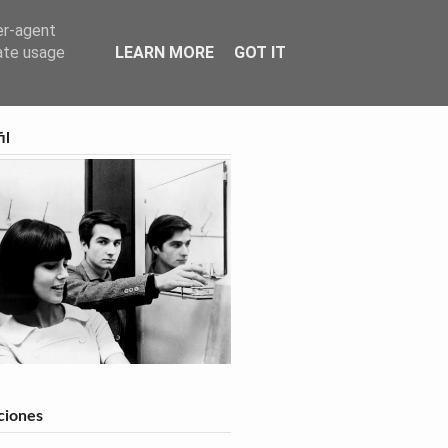
er-agent
rate usage
LEARN MORE
GOT IT
feed
il
ciones