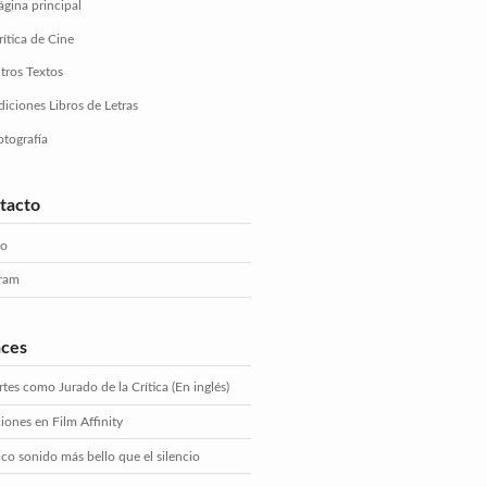
ágina principal
rítica de Cine
tros Textos
diciones Libros de Letras
otografía
tacto
eo
gram
aces
tes como Jurado de la Crítica (En inglés)
iones en Film Affinity
ico sonido más bello que el silencio