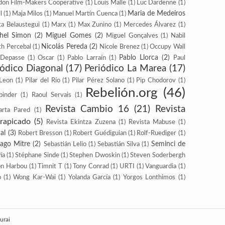
don Film-Makers Coope­rative
(1)
Louis Malle
(1)
Luc Dardenne
(1)
Maria de Medeiros
l
(1)
Maja Milos
(1)
Manuel Martín Cuenca
(1)
a Belaustegui
(1)
Marx
(1)
Max Zunino
(1)
Mercedes Álvarez
(1)
hel Simon
(2)
Miguel Gomes
(2)
Miguel Gonçalves
(1)
Nabil
Nicolás Pereda
(2)
th Percebal
(1)
Nicole Brenez
(1)
Occupy Wall
Pablo Llorca
(2)
-Depasse
(1)
Oscar
(1)
Pablo Larraín
(1)
Paul
iódico Diagonal
(17)
Periódico La Marea
(17)
 Leon
(1)
Pilar del Río
(1)
Pilar Pérez Solano
(1)
Pip Cho­dorov
(1)
Rebelión.org
(46)
binder
(1)
Raoul Servais
(1)
Revista Cambio 16
(21)
Revista
arta Pared
(1)
trapicado
(5)
Revista Ekintza Zuzena
(1)
Revista Mabuse
(1)
al
(3)
Robert Bresson
(1)
Robert Guédiguian
(1)
Rolf-Ruediger
(1)
iago Mitre
(2)
Seminci de
Sebastián Lelio
(1)
Sebastián Silva
(1)
ía
(1)
Stéphane Sinde
(1)
Stephen Dwoskin
(1)
Steven Soderbergh
on Harbou
(1)
Timnit T
(1)
Tony Conrad
(1)
URTI
(1)
Vanguardia
(1)
o
(1)
Wong Kar-Wai
(1)
Yolanda García
(1)
Yorgos Lonthimos
(1)
urai