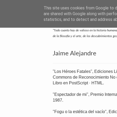
This site uses cookies from Google to de
SUBTEXTO.ES
are shared with Google along with perfo
statistics, and to detect and address a
—Escritos de José Ramón Otero Roko—
“Todo cuanto hay de valioso en la historia humana 
de la filosofía y el arte, de los descubrimientos g
Jaime Alejandre
"Los Héroes Fatales", Ediciones Li
Commons de Reconocimiento No co
Libro en PostScript · HTML.
"Espectador de mi", Premio Intern
1987.
"Fogu o la estética del vacío", Edi