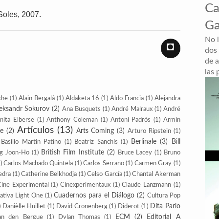
Ca
Soles, 2007.
Ga
No 
◘
dos
de a
las 
che
(1)
Alain Bergalá
(1)
Aldaketa 16
(1)
Aldo Francia
(1)
Alejandra
eksandr Sokurov
(2)
Ana Busquets
(1)
André Malraux
(1)
André
nita Elberse
(1)
Anthony Coleman
(1)
Antoni Padrós
(1)
Armin
Artículos
(13)
te
(2)
Arts Coming
(3)
Arturo Ripstein
(1)
Berlinale
(3)
Bill
Basilio Martín Patino
(1)
Beatriz Sanchís
(1)
British Film Institute
(2)
g Joon-Ho
(1)
Bruce Lacey
(1)
Bruno
)
Carlos Machado Quintela
(1)
Carlos Serrano
(1)
Carmen Gray
(1)
edra
(1)
Catherine Belkhodja
(1)
Celso García
(1)
Chantal Akerman
Cine Experimental
(1)
Cinexperimentaux
(1)
Claude Lanzmann
(1)
Cuadernos para el Diálogo
(2)
ativa Light One
(1)
Cultura Pop
Dita Parlo
)
Danièlle Huillet
(1)
David Cronenberg
(1)
Diderot
(1)
ECM
(2)
Editorial A
an den Bergue
(1)
Dylan Thomas
(1)