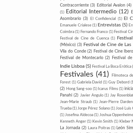
Contracorriente
(3)
Editorial Avalon
(4)
Editorial Intermedio
(12)
E
(1)
El 
Asombrario
(3)
El Confidencial
(1)
Entrevistas
(5)
Emanuele Crialese
(1)
Er
Coimbra
(1)
Fernando Franco
(1)
Festival Ci
Festiva
Festival de Cine de Cuenca
(1)
Festival de Cine de Las
(México)
(3)
Vila do Conde
(2)
Festival de Cine Ibe
Festival de Montecarlo
(2)
Festival d
Indie Lisboa
(5)
Festival La Boca Erótica
Festivales
(41)
Filmoteca d
Forest
(1)
Gabriela David
(1)
Guy Debord
(
(2)
inic
Hong Sang-soo
(1)
Icarus Films
(1)
Panahi
(2)
Javier Angulo
(1)
Jay Rosenbla
Jean-Marie Straub
(1)
Jean-Pierre Darde
Trueba
(1)
Jorge Pérez Solano
(1)
José Luis
(1)
Josefina Aldecoa
(1)
Joshua Oppenheim
Kenneth Anger
(1)
Kevin Smith
(1)
Kleber 
La Jornada
(2)
León Sim
Laura Poitras
(1)