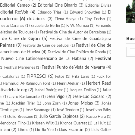
Editorial Cameo
(2)
Editorial Cine Binario
(3)
Editorial Divisa
ditorial Re:Voir
(4)
El
Eduardo Trías
(1)
Edward Snowden
(1)
Cuaderno
(6)
eldiario.es
(3)
Elena Anaya
(1)
Eloy Enciso
(1)
nesto Daranas
(1)
Escuela de Berlín
(1)
F. W. Murnau
(1)
Fernando
nélatino de Toulouse
(1)
Festival de Cine de Autor de Barcelona
(1)
l de Cine de Gijón
(5)
Bus
Festival de Cine de Guadalajara
 Palmas
(9)
Festival de Cine de
Festival de Cine de Setubal
(1)
roamericano de Huelva
(4)
Festival de Cine Político de Ronda
(1)
Festival
e Nuevo Cine Latinoamericano de La Habana
(2)
Festival Punto de Vista de Navarra
(4)
(1)
Festival Márgenes
(1)
FIPRESCI
(6)
e Catalunya
(1)
Fotos
(1)
Fritz Lang
(1)
Fuck for
Herbert Read
1)
Hammudi Al-Rahmoun Font
(1)
Henri Alekan
(1)
iativadebate.org
(2)
Jafar
Isabel Rodríguez
(1)
Jacques Doillon
(1)
Jean Vigo
(2)
Jean-Luc Godard
(2)
tt
(1)
Jayro Bustamante
(1)
Jonas Mekas
(3)
nne
(1)
Joachim Trier
(1)
John Zorn
(1)
Jonás
 Cienfuegos
(1)
José Saramago
(1)
José Teodoro
(1)
Josef von Báky
Julio García Espinosa
(2)
er
(1)
Julio Bressane
(1)
Kazuo Hara
(1)
Mendonça Filho
(1)
Kristen Wiig
(1)
Kronos Quartet
(1)
La Huit
(1)
iniani
(2)
Lluís Escartín
(2)
Libros
(1)
Liu Jia Yin
(1)
Lluis Galter