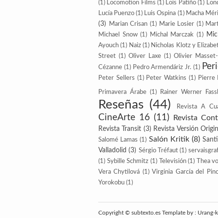
(1)
Locomotion Films
(1)
Lois Patiño
(1)
Lon
Lucía Puenzo
(1)
Luis Ospina
(1)
Macha Méri
(3)
Marian Crisan
(1)
Marie Losier
(1)
Mart
Mic
Michael Snow
(1)
Michal Marczak
(1)
Ayouch
(1)
Naiz
(1)
Nicholas Klotz y Elizabe
Street
(1)
Oliver Laxe
(1)
Olivier Masset
Per
Cézanne
(1)
Pedro Armendáriz Jr.
(1)
Peter Sellers
(1)
Peter Watkins
(1)
Pierre
Primavera Árabe
(1)
Rainer Werner Fass
Reseñas
(44)
Revista A Cu
CineArte 16
(11)
Revista Con
Revista Transit
(3)
Revista Versión Origin
Salón Kritik
(8)
Sant
Salomé Lamas
(1)
Valladolid
(3)
Sérgio Tréfaut
(1)
servaisgraf
(1)
Sybille Schmitz
(1)
Televisión
(1)
Thea v
Vera Chytilová
(1)
Virginia García del Pin
Yorokobu
(1)
Copyright ©
subtexto.es
Template by :
Urang-k